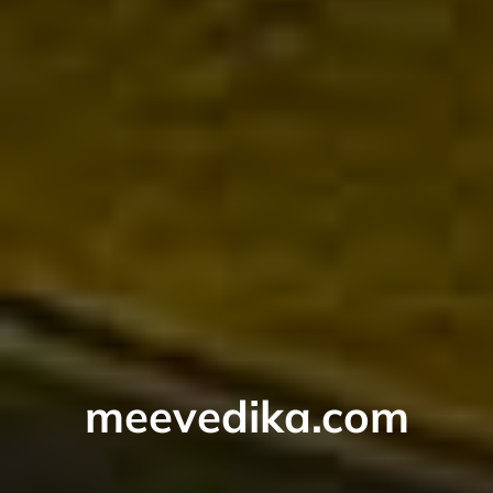
meevedika.com