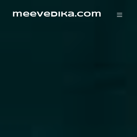
Skip
to
content
meevedika.com