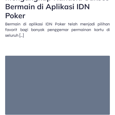
Bermain di Aplikasi IDN
Poker
Bermain di aplikasi IDN Poker telah menjadi pilihan
favorit bagi banyak penggemar permainan kartu di
seluruh […]