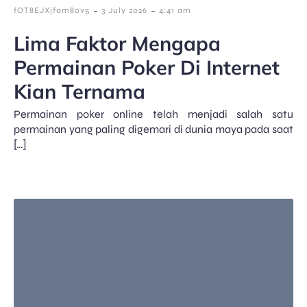
-
-
fOT8EJXjf0m8ov5
3 July 2026
4:41 am
Lima Faktor Mengapa
Permainan Poker Di Internet
Kian Ternama
Permainan poker online telah menjadi salah satu
permainan yang paling digemari di dunia maya pada saat
[…]