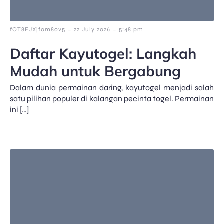
-
-
fOT8EJXjf0m8ov5
22 July 2026
5:48 pm
Daftar Kayutogel: Langkah
Mudah untuk Bergabung
Dalam dunia permainan daring, kayutogel menjadi salah
satu pilihan populer di kalangan pecinta togel. Permainan
ini […]