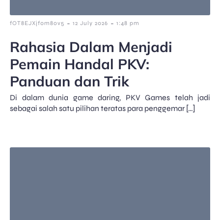
-
-
fOT8EJXjf0m8ov5
12 July 2026
1:48 pm
Rahasia Dalam Menjadi
Pemain Handal PKV:
Panduan dan Trik
Di dalam dunia game daring, PKV Games telah jadi
sebagai salah satu pilihan teratas para penggemar […]