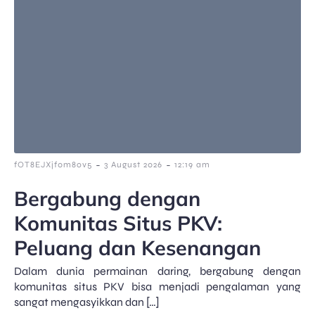
-
-
fOT8EJXjf0m8ov5
3 August 2026
12:19 am
Bergabung dengan
Komunitas Situs PKV:
Peluang dan Kesenangan
Dalam dunia permainan daring, bergabung dengan
komunitas situs PKV bisa menjadi pengalaman yang
sangat mengasyikkan dan […]