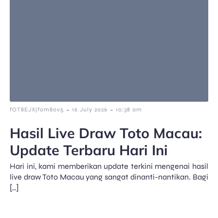
-
-
fOT8EJXjf0m8ov5
16 July 2026
10:38 am
Hasil Live Draw Toto Macau:
Update Terbaru Hari Ini
Hari ini, kami memberikan update terkini mengenai hasil
live draw Toto Macau yang sangat dinanti-nantikan. Bagi
[…]