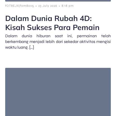
-
-
fOT8EJXjf0m8ov5
23 July 2026
8:18 pm
Dalam Dunia Rubah 4D:
Kisah Sukses Para Pemain
Dalam dunia hiburan saat ini, permainan telah
berkembang menjadi lebih dari sekedar aktivitas mengisi
waktu luang. […]