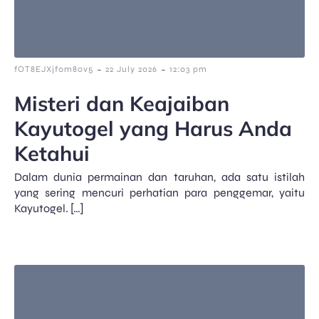
-
-
fOT8EJXjf0m8ov5
22 July 2026
12:03 pm
Misteri dan Keajaiban
Kayutogel yang Harus Anda
Ketahui
Dalam dunia permainan dan taruhan, ada satu istilah
yang sering mencuri perhatian para penggemar, yaitu
Kayutogel. […]