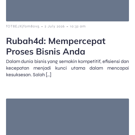
-
-
fOT8EJXjf0m8ov5
2 July 2026
10:32 am
Rubah4d: Mempercepat
Proses Bisnis Anda
Dalam dunia bisnis yang semakin kompetitif, efisiensi dan
kecepatan menjadi kunci utama dalam mencapai
kesuksesan. Salah […]