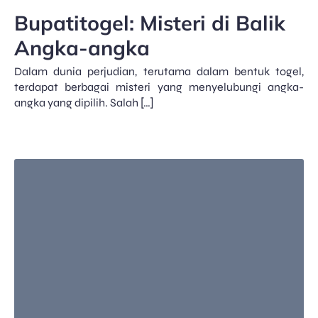
Bupatitogel: Misteri di Balik
Angka-angka
Dalam dunia perjudian, terutama dalam bentuk togel,
terdapat berbagai misteri yang menyelubungi angka-
angka yang dipilih. Salah […]