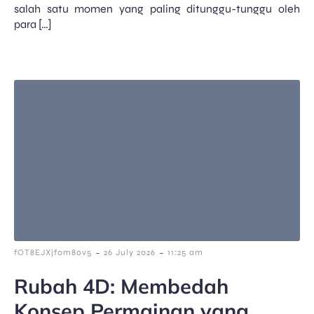
salah satu momen yang paling ditunggu-tunggu oleh
para […]
-
-
fOT8EJXjf0m8ov5
26 July 2026
11:25 am
Rubah 4D: Membedah
Konsep Permainan yang