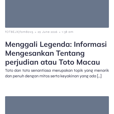
-
-
fOT8EJXjf0m8ov5
29 June 2026
1:38 am
Menggali Legenda: Informasi
Mengesankan Tentang
perjudian atau Toto Macau
Toto dan toto senantiasa merupakan topik yang menarik
dan penuh dengan mitos serta keyakinan yang ada […]