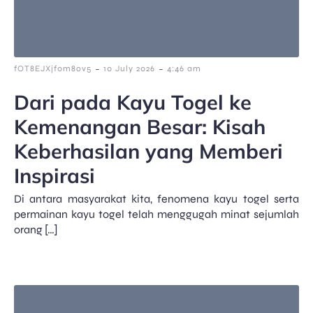
-
-
fOT8EJXjf0m8ov5
10 July 2026
4:46 am
Dari pada Kayu Togel ke
Kemenangan Besar: Kisah
Keberhasilan yang Memberi
Inspirasi
Di antara masyarakat kita, fenomena kayu togel serta
permainan kayu togel telah menggugah minat sejumlah
orang […]