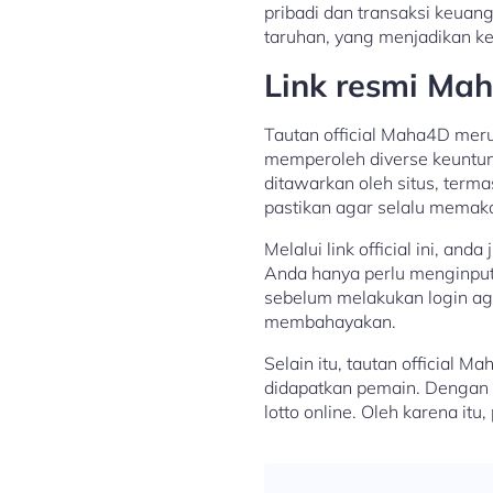
pribadi dan transaksi keua
taruhan, yang menjadikan k
Link resmi Ma
Tautan official Maha4D meru
memperoleh diverse keuntun
ditawarkan oleh situs, term
pastikan agar selalu memak
Melalui link official ini, 
Anda hanya perlu menginput
sebelum melakukan login ag
membahayakan.
Selain itu, tautan official
didapatkan pemain. Dengan 
lotto online. Oleh karena it