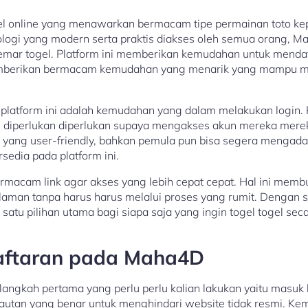
gel online yang menawarkan bermacam tipe permainan toto k
gi yang modern serta praktis diakses oleh semua orang, Ma
gemar togel. Platform ini memberikan kemudahan untuk mendaf
emberikan bermacam kemudahan yang menarik yang mampu 
 platform ini adalah kemudahan yang dalam melakukan login.
 diperlukan diperlukan supaya mengakses akun mereka mere
ang user-friendly, bahkan pemula pun bisa segera mengadapt
edia pada platform ini.
macam link agar akses yang lebih cepat cepat. Hal ini memb
aman tanpa harus harus melalui proses yang rumit. Dengan s
satu pilihan utama bagi siapa saja yang ingin togel togel se
aftaran pada Maha4D
angkah pertama yang perlu perlu kalian lakukan yaitu masuk
utan yang benar untuk menghindari website tidak resmi. Ke