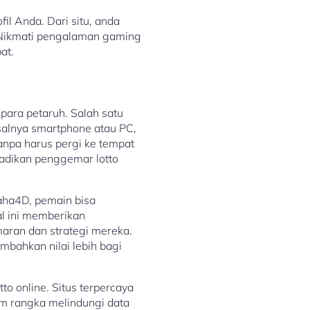
l Anda. Dari situ, anda
. Nikmati pengalaman gaming
at.
ara petaruh. Salah satu
alnya smartphone atau PC,
anpa harus pergi ke tempat
jadikan penggemar lotto
aha4D, pemain bisa
l ini memberikan
aran dan strategi mereka.
mbahkan nilai lebih bagi
to online. Situs terpercaya
m rangka melindungi data