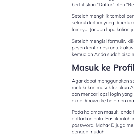
bertuliskan "Daftar" atau "
Setelah mengklik tombol pen
seluruh kolom yang diperluk
lainnya. Jangan lupa kalia
Setelah mengisi formulir, k
pesan konfirmasi untuk aktiv
kemudian Anda sudah bisa 
Masuk ke Prof
Agar dapat menggunakan sem
melakukan masuk ke akun A
dan mencari opsi login yang 
akan dibawa ke halaman ma
Pada halaman masuk, anda h
daftarkan dulu. Pastikanlah 
password, Maha4D juga mem
dengan mudah.