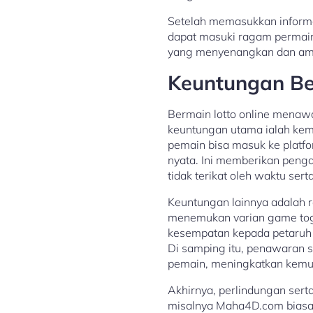
Setelah memasukkan informas
dapat masuki ragam permain
yang menyenangkan dan aman 
Keuntungan Be
Bermain lotto online menaw
keuntungan utama ialah kem
pemain bisa masuk ke platfo
nyata. Ini memberikan peng
tidak terikat oleh waktu sert
Keuntungan lainnya adalah 
menemukan varian game toge
kesempatan kepada petaruh 
Di samping itu, penawaran se
pemain, meningkatkan kemu
Akhirnya, perlindungan serta
misalnya Maha4D.com biasan