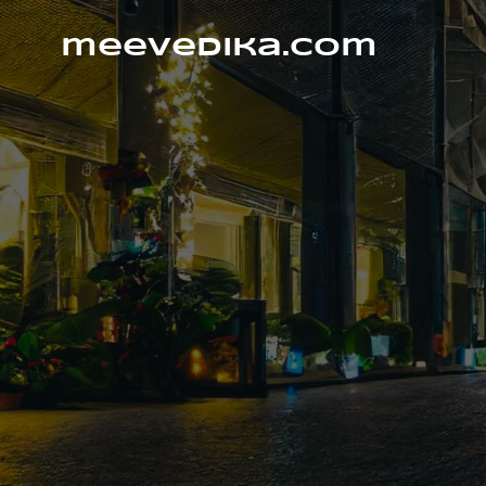
Skip
to
meevedika.com
content