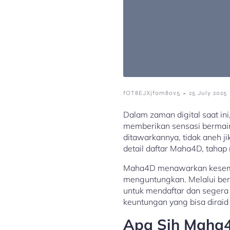
-
fOT8EJXjf0m8ov5
25 July 2025
Dalam zaman digital saat ini
memberikan sensasi bermain
ditawarkannya, tidak aneh j
detail daftar Maha4D, tahap 
Maha4D menawarkan kesempa
menguntungkan. Melalui ber
untuk mendaftar dan segera 
keuntungan yang bisa diraid 
Apa Sih Maha