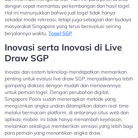
dengan cepat memantau perkembangan dan hasil togel.
Hal ini menunjukkan bahwa judi togel tidak hanya
sekadar mode rekreasi, tetapi juga sebagian dari budaya
masyarakat Singapore yang terus berevolusi seiring
berjalannya waktu.
Togel SGP
Inovasi serta Inovasi di Live
Draw SGP
Inovasi dan sistem teknologi mendapatkan memainkan
penting untuk evolusi live draw SGP, menjadikannya lebih
gampang diakses dengan mudah dan menawannya
untuk pemain togel. Dengan perubahan digital,
Singapore Pools sudah menerapkan metode yang
mengizinkan angka undian ditampilkan dalam real-time
melalui bermacam platform, di antaranya situs web dan
aplikasi mobile. Ini tidak hanya menambah kejelasan,
melainkan sekaligus memberikan sensasi yang lebih bagi
para pemain yang menantikan angka draw.