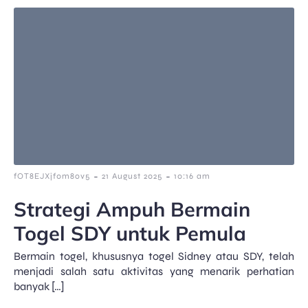
-
-
fOT8EJXjf0m8ov5
21 August 2025
10:16 am
Strategi Ampuh Bermain
Togel SDY untuk Pemula
Bermain togel, khususnya togel Sidney atau SDY, telah
menjadi salah satu aktivitas yang menarik perhatian
banyak […]