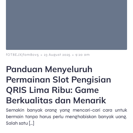
-
-
fOT8EJXjf0m8ov5
23 August 2025
9:20 am
Panduan Menyeluruh
Permainan Slot Pengisian
QRIS Lima Ribu: Game
Berkualitas dan Menarik
Semakin banyak orang yang mencari-cari cara untuk
bermain tanpa harus perlu menghabiskan banyak uang.
Salah satu […]