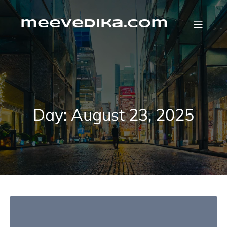
Skip
to
content
meevedika.com
Day:
August 23, 2025