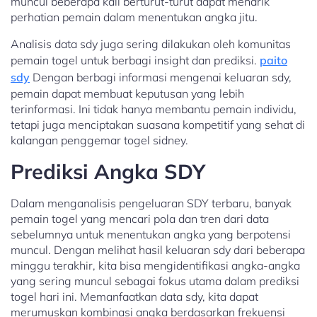
muncul beberapa kali berturut-turut dapat menarik
perhatian pemain dalam menentukan angka jitu.
Analisis data sdy juga sering dilakukan oleh komunitas
pemain togel untuk berbagi insight dan prediksi.
paito
sdy
Dengan berbagi informasi mengenai keluaran sdy,
pemain dapat membuat keputusan yang lebih
terinformasi. Ini tidak hanya membantu pemain individu,
tetapi juga menciptakan suasana kompetitif yang sehat di
kalangan penggemar togel sidney.
Prediksi Angka SDY
Dalam menganalisis pengeluaran SDY terbaru, banyak
pemain togel yang mencari pola dan tren dari data
sebelumnya untuk menentukan angka yang berpotensi
muncul. Dengan melihat hasil keluaran sdy dari beberapa
minggu terakhir, kita bisa mengidentifikasi angka-angka
yang sering muncul sebagai fokus utama dalam prediksi
togel hari ini. Memanfaatkan data sdy, kita dapat
merumuskan kombinasi angka berdasarkan frekuensi