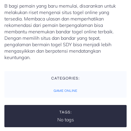
B bagi pemain yang baru memulai, disarankan untuk
melakukan riset mengenai situs togel online yang
tersedia. Membaca ulasan dan memperhatikan
rekomendasi dari pemain berpengalaman bisa
membantu menemukan bandar togel online terbaik.
Dengan memilih situs dan bandar yang tepat,
pengalaman bermain togel SDY bisa menjadi lebih
mengasyikkan dan berpotensi mendatangkan
keuntungan.
CATEGORIES:
GAME ONLINE
TAGS:
No tags