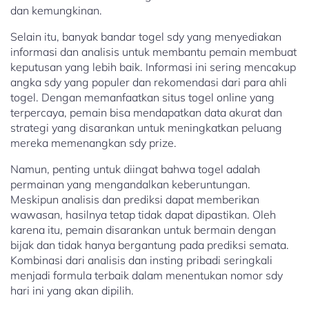
dan kemungkinan.
Selain itu, banyak bandar togel sdy yang menyediakan
informasi dan analisis untuk membantu pemain membuat
keputusan yang lebih baik. Informasi ini sering mencakup
angka sdy yang populer dan rekomendasi dari para ahli
togel. Dengan memanfaatkan situs togel online yang
terpercaya, pemain bisa mendapatkan data akurat dan
strategi yang disarankan untuk meningkatkan peluang
mereka memenangkan sdy prize.
Namun, penting untuk diingat bahwa togel adalah
permainan yang mengandalkan keberuntungan.
Meskipun analisis dan prediksi dapat memberikan
wawasan, hasilnya tetap tidak dapat dipastikan. Oleh
karena itu, pemain disarankan untuk bermain dengan
bijak dan tidak hanya bergantung pada prediksi semata.
Kombinasi dari analisis dan insting pribadi seringkali
menjadi formula terbaik dalam menentukan nomor sdy
hari ini yang akan dipilih.