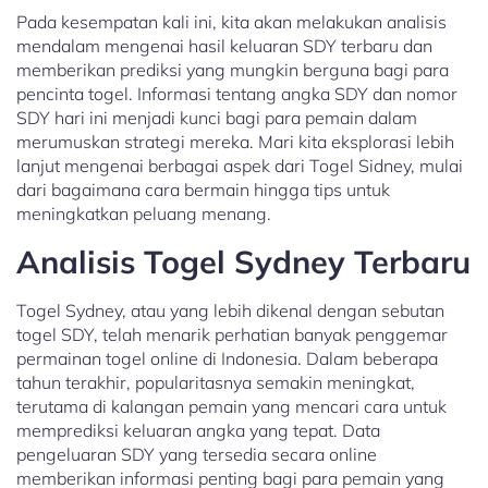
Pada kesempatan kali ini, kita akan melakukan analisis
mendalam mengenai hasil keluaran SDY terbaru dan
memberikan prediksi yang mungkin berguna bagi para
pencinta togel. Informasi tentang angka SDY dan nomor
SDY hari ini menjadi kunci bagi para pemain dalam
merumuskan strategi mereka. Mari kita eksplorasi lebih
lanjut mengenai berbagai aspek dari Togel Sidney, mulai
dari bagaimana cara bermain hingga tips untuk
meningkatkan peluang menang.
Analisis Togel Sydney Terbaru
Togel Sydney, atau yang lebih dikenal dengan sebutan
togel SDY, telah menarik perhatian banyak penggemar
permainan togel online di Indonesia. Dalam beberapa
tahun terakhir, popularitasnya semakin meningkat,
terutama di kalangan pemain yang mencari cara untuk
memprediksi keluaran angka yang tepat. Data
pengeluaran SDY yang tersedia secara online
memberikan informasi penting bagi para pemain yang