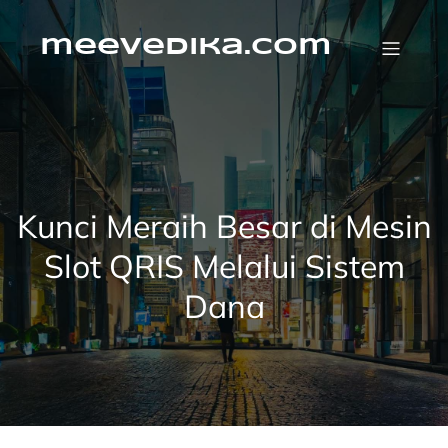
Skip
to
content
meevedika.com
Kunci Meraih Besar di Mesin
Slot QRIS Melalui Sistem
Dana