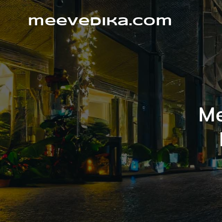
Skip
to
meevedika.com
content
Me