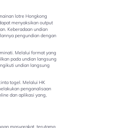
rmainan lotre Hongkong
apat menyaksikan output
ran. Keberadaan undian
alannya pengundian dengan
minati. Melalui format yang
pilkan pada undian langsung
gikuti undian langsung
inta togel. Melalui HK
 melakukan penganalisaan
ine dan aplikasi yang,
langan masyarakat, terutama