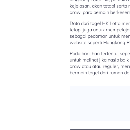
kejelasan, akan tetapi sert
draw, para pemain berkesem
Data dari togel HK Lotto m
tetapi juga untuk mempelaja
sebagai pedoman untuk memil
website seperti Hongkong Po
Pada hari-hari tertentu, se
untuk melihat jika nasib bai
draw atau atau reguler, m
bermain togel dari rumah de