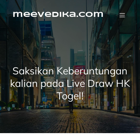
Skip
to
content
meevedika.com
Saksikan Keberuntungan
kalian pada Live Draw HK
Togel!