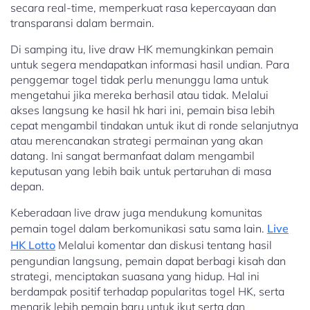
secara real-time, memperkuat rasa kepercayaan dan
transparansi dalam bermain.
Di samping itu, live draw HK memungkinkan pemain
untuk segera mendapatkan informasi hasil undian. Para
penggemar togel tidak perlu menunggu lama untuk
mengetahui jika mereka berhasil atau tidak. Melalui
akses langsung ke hasil hk hari ini, pemain bisa lebih
cepat mengambil tindakan untuk ikut di ronde selanjutnya
atau merencanakan strategi permainan yang akan
datang. Ini sangat bermanfaat dalam mengambil
keputusan yang lebih baik untuk pertaruhan di masa
depan.
Keberadaan live draw juga mendukung komunitas
pemain togel dalam berkomunikasi satu sama lain.
Live
HK Lotto
Melalui komentar dan diskusi tentang hasil
pengundian langsung, pemain dapat berbagi kisah dan
strategi, menciptakan suasana yang hidup. Hal ini
berdampak positif terhadap popularitas togel HK, serta
menarik lebih pemain baru untuk ikut serta dan