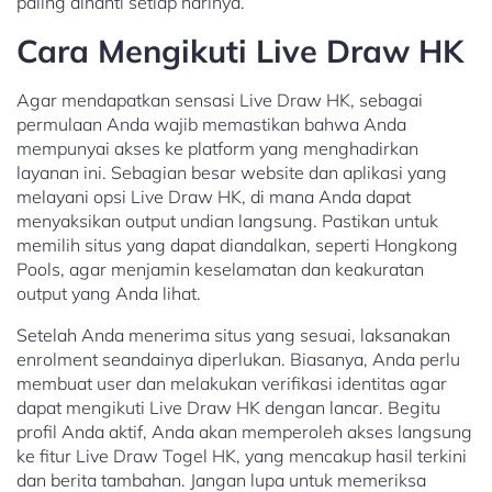
paling dinanti setiap harinya.
Cara Mengikuti Live Draw HK
Agar mendapatkan sensasi Live Draw HK, sebagai
permulaan Anda wajib memastikan bahwa Anda
mempunyai akses ke platform yang menghadirkan
layanan ini. Sebagian besar website dan aplikasi yang
melayani opsi Live Draw HK, di mana Anda dapat
menyaksikan output undian langsung. Pastikan untuk
memilih situs yang dapat diandalkan, seperti Hongkong
Pools, agar menjamin keselamatan dan keakuratan
output yang Anda lihat.
Setelah Anda menerima situs yang sesuai, laksanakan
enrolment seandainya diperlukan. Biasanya, Anda perlu
membuat user dan melakukan verifikasi identitas agar
dapat mengikuti Live Draw HK dengan lancar. Begitu
profil Anda aktif, Anda akan memperoleh akses langsung
ke fitur Live Draw Togel HK, yang mencakup hasil terkini
dan berita tambahan. Jangan lupa untuk memeriksa