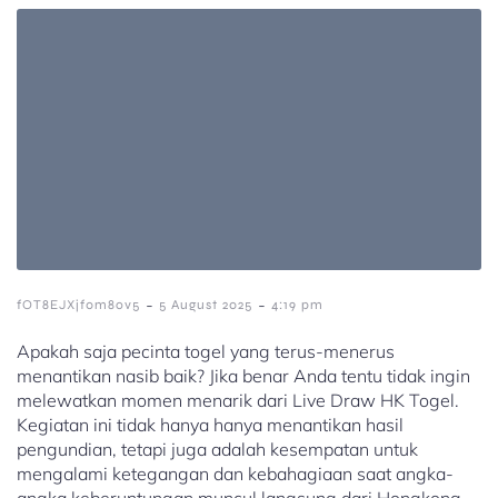
-
-
fOT8EJXjf0m8ov5
5 August 2025
4:19 pm
Apakah saja pecinta togel yang terus-menerus
menantikan nasib baik? Jika benar Anda tentu tidak ingin
melewatkan momen menarik dari Live Draw HK Togel.
Kegiatan ini tidak hanya hanya menantikan hasil
pengundian, tetapi juga adalah kesempatan untuk
mengalami ketegangan dan kebahagiaan saat angka-