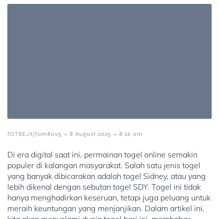
-
-
fOT8EJXjf0m8ov5
8 August 2025
8:26 am
Di era digital saat ini, permainan togel online semakin
populer di kalangan masyarakat. Salah satu jenis togel
yang banyak dibicarakan adalah togel Sidney, atau yang
lebih dikenal dengan sebutan togel SDY. Togel ini tidak
hanya menghadirkan keseruan, tetapi juga peluang untuk
meraih keuntungan yang menjanjikan. Dalam artikel ini,