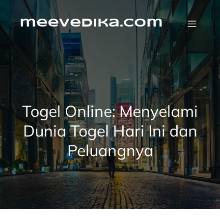
Skip
to
content
meevedika.com
Togel Online: Menyelami
Dunia Togel Hari Ini dan
Peluangnya