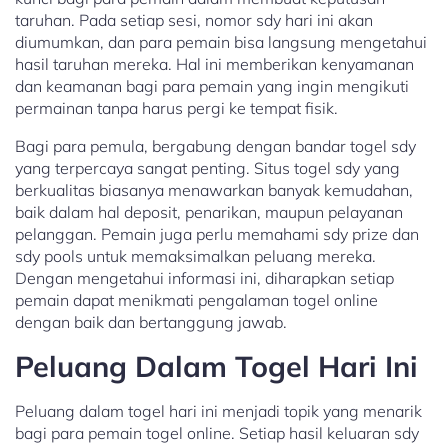
taruhan. Pada setiap sesi, nomor sdy hari ini akan
diumumkan, dan para pemain bisa langsung mengetahui
hasil taruhan mereka. Hal ini memberikan kenyamanan
dan keamanan bagi para pemain yang ingin mengikuti
permainan tanpa harus pergi ke tempat fisik.
Bagi para pemula, bergabung dengan bandar togel sdy
yang terpercaya sangat penting. Situs togel sdy yang
berkualitas biasanya menawarkan banyak kemudahan,
baik dalam hal deposit, penarikan, maupun pelayanan
pelanggan. Pemain juga perlu memahami sdy prize dan
sdy pools untuk memaksimalkan peluang mereka.
Dengan mengetahui informasi ini, diharapkan setiap
pemain dapat menikmati pengalaman togel online
dengan baik dan bertanggung jawab.
Peluang Dalam Togel Hari Ini
Peluang dalam togel hari ini menjadi topik yang menarik
bagi para pemain togel online. Setiap hasil keluaran sdy