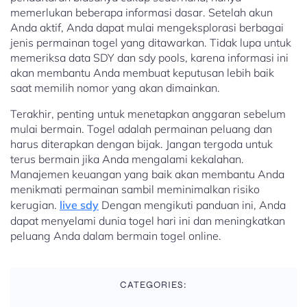
memerlukan beberapa informasi dasar. Setelah akun
Anda aktif, Anda dapat mulai mengeksplorasi berbagai
jenis permainan togel yang ditawarkan. Tidak lupa untuk
memeriksa data SDY dan sdy pools, karena informasi ini
akan membantu Anda membuat keputusan lebih baik
saat memilih nomor yang akan dimainkan.
Terakhir, penting untuk menetapkan anggaran sebelum
mulai bermain. Togel adalah permainan peluang dan
harus diterapkan dengan bijak. Jangan tergoda untuk
terus bermain jika Anda mengalami kekalahan.
Manajemen keuangan yang baik akan membantu Anda
menikmati permainan sambil meminimalkan risiko
kerugian.
live sdy
Dengan mengikuti panduan ini, Anda
dapat menyelami dunia togel hari ini dan meningkatkan
peluang Anda dalam bermain togel online.
CATEGORIES: