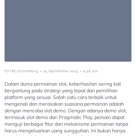
-
-
fOT8EJXjf0m8ov5
25 September 2025
6:58 am
Dalam dunia permainan slot, keberhasilan sering kali
bergantung pada strategi yang tepat dan pemilihan
platform yang sesuai. Salah satu cara terbaik untuk
mengenali dan merasakan suasana permainan adalah
dengan mencoba slot demo. Dengan adanya demo slot,
termasuk slot demo dari Pragmatic Play, pemain dapat
menguji berbagai fitur dan mekanisme permainan tanpa
harus mengeluarkan uang sungguhan. Ini bukan hanya