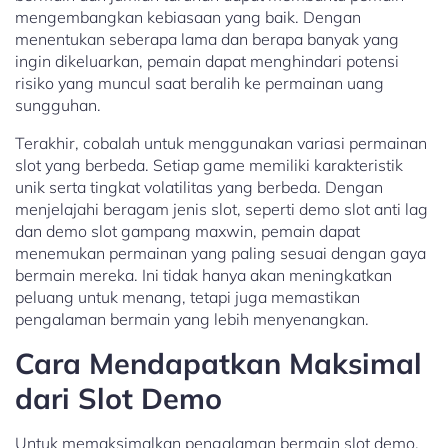
mengembangkan kebiasaan yang baik. Dengan
menentukan seberapa lama dan berapa banyak yang
ingin dikeluarkan, pemain dapat menghindari potensi
risiko yang muncul saat beralih ke permainan uang
sungguhan.
Terakhir, cobalah untuk menggunakan variasi permainan
slot yang berbeda. Setiap game memiliki karakteristik
unik serta tingkat volatilitas yang berbeda. Dengan
menjelajahi beragam jenis slot, seperti demo slot anti lag
dan demo slot gampang maxwin, pemain dapat
menemukan permainan yang paling sesuai dengan gaya
bermain mereka. Ini tidak hanya akan meningkatkan
peluang untuk menang, tetapi juga memastikan
pengalaman bermain yang lebih menyenangkan.
Cara Mendapatkan Maksimal
dari Slot Demo
Untuk memaksimalkan pengalaman bermain slot demo,