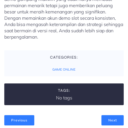
permainan menarik tetapi juga memberikan peluang
besar untuk meraih kemenangan yang signifikan.
Dengan memainkan akun demo slot secara konsisten,
Anda bisa mengasah keterampilan dan strategi sehingga
saat bermain di versi real, Anda sudah lebih siap dan
berpengalaman.
CATEGORIES:
GAME ONLINE
TAGS:
No tags
Previous
Next