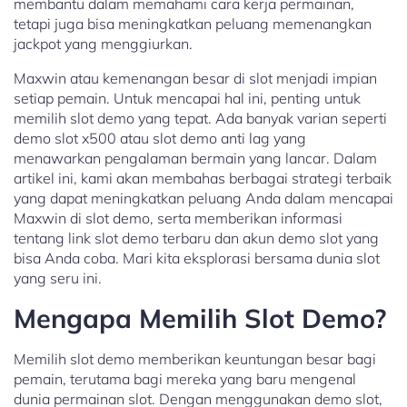
membantu dalam memahami cara kerja permainan,
tetapi juga bisa meningkatkan peluang memenangkan
jackpot yang menggiurkan.
Maxwin atau kemenangan besar di slot menjadi impian
setiap pemain. Untuk mencapai hal ini, penting untuk
memilih slot demo yang tepat. Ada banyak varian seperti
demo slot x500 atau slot demo anti lag yang
menawarkan pengalaman bermain yang lancar. Dalam
artikel ini, kami akan membahas berbagai strategi terbaik
yang dapat meningkatkan peluang Anda dalam mencapai
Maxwin di slot demo, serta memberikan informasi
tentang link slot demo terbaru dan akun demo slot yang
bisa Anda coba. Mari kita eksplorasi bersama dunia slot
yang seru ini.
Mengapa Memilih Slot Demo?
Memilih slot demo memberikan keuntungan besar bagi
pemain, terutama bagi mereka yang baru mengenal
dunia permainan slot. Dengan menggunakan demo slot,