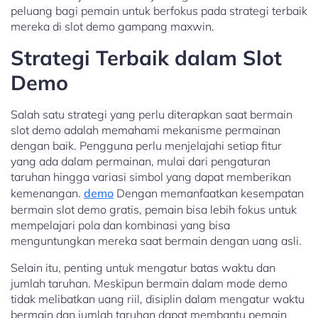
peluang bagi pemain untuk berfokus pada strategi terbaik
mereka di slot demo gampang maxwin.
Strategi Terbaik dalam Slot
Demo
Salah satu strategi yang perlu diterapkan saat bermain
slot demo adalah memahami mekanisme permainan
dengan baik. Pengguna perlu menjelajahi setiap fitur
yang ada dalam permainan, mulai dari pengaturan
taruhan hingga variasi simbol yang dapat memberikan
kemenangan.
demo
Dengan memanfaatkan kesempatan
bermain slot demo gratis, pemain bisa lebih fokus untuk
mempelajari pola dan kombinasi yang bisa
menguntungkan mereka saat bermain dengan uang asli.
Selain itu, penting untuk mengatur batas waktu dan
jumlah taruhan. Meskipun bermain dalam mode demo
tidak melibatkan uang riil, disiplin dalam mengatur waktu
bermain dan jumlah taruhan dapat membantu pemain