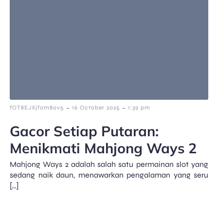
-
-
fOT8EJXjf0m8ov5
16 October 2025
1:39 pm
Gacor Setiap Putaran:
Menikmati Mahjong Ways 2
Mahjong Ways 2 adalah salah satu permainan slot yang
sedang naik daun, menawarkan pengalaman yang seru
[…]