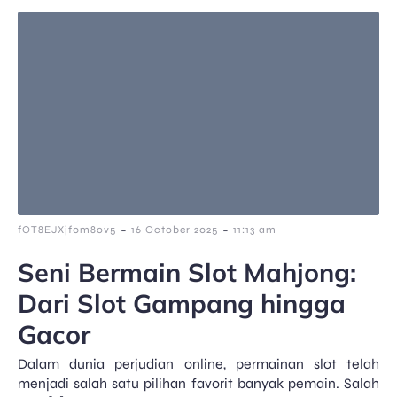
-
-
fOT8EJXjf0m8ov5
16 October 2025
11:13 am
Seni Bermain Slot Mahjong:
Dari Slot Gampang hingga
Gacor
Dalam dunia perjudian online, permainan slot telah
menjadi salah satu pilihan favorit banyak pemain. Salah