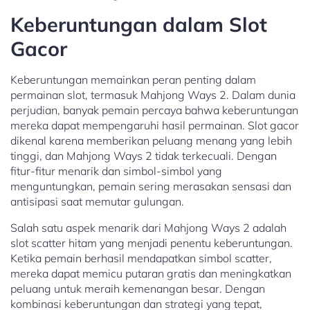
Keberuntungan dalam Slot
Gacor
Keberuntungan memainkan peran penting dalam
permainan slot, termasuk Mahjong Ways 2. Dalam dunia
perjudian, banyak pemain percaya bahwa keberuntungan
mereka dapat mempengaruhi hasil permainan. Slot gacor
dikenal karena memberikan peluang menang yang lebih
tinggi, dan Mahjong Ways 2 tidak terkecuali. Dengan
fitur-fitur menarik dan simbol-simbol yang
menguntungkan, pemain sering merasakan sensasi dan
antisipasi saat memutar gulungan.
Salah satu aspek menarik dari Mahjong Ways 2 adalah
slot scatter hitam yang menjadi penentu keberuntungan.
Ketika pemain berhasil mendapatkan simbol scatter,
mereka dapat memicu putaran gratis dan meningkatkan
peluang untuk meraih kemenangan besar. Dengan
kombinasi keberuntungan dan strategi yang tepat,