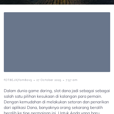
-
-
fOT8EJXjf0m8ov5
27 October 2025
7:57 am
Dalam dunia game daring, slot dana jadi sebagai sebagai
salah satu pilihan kesukaan di kalangan para pemain.
Dengan kemudahan di melakukan setoran dan penarikan
dari aplikasi Dana, banyaknya orang sekarang beralih
beralih ke tipe permainan ini. Untuk Anda yang baru