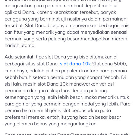
mengizinkan para pemain membuat deposit melalui
aplikasi Dana. Karena kepraktisan tersebut, banyak
pengguna yang berminat uji nasibnya dalam permainan
tersebut. Slot Dana biasanya menawarkan berbagai jenis
dan fitur yang menarik yang dapat menyediakan sensasi
bermain yang serta peluang besar mendapatkan meraih
hadiah utama.
Ada sejumlah tipe slot Dana yang bisa ditemukan di
berbagai situs slot Dana.
slot dana 10k
Slot dana 5000,
contohnya, adalah pilihan populer di antara para pemain
sebab butuh setoran permulaan yang sangat rendah. Di
sisi lain, mesin slot Dana 10k menawarkan variasi
permainan dengan cukup luas dengan peluang
kemenangan yang lebih lebih besar, maka menarik untuk
para gamer yang bermain dengan modal yang lebih. Para
pemain bisa memilih jenis slot berdasarkan pada
preferensi mereka, entah itu yang hadiah besar besar
yang elemen bonus yang menguntungkan.