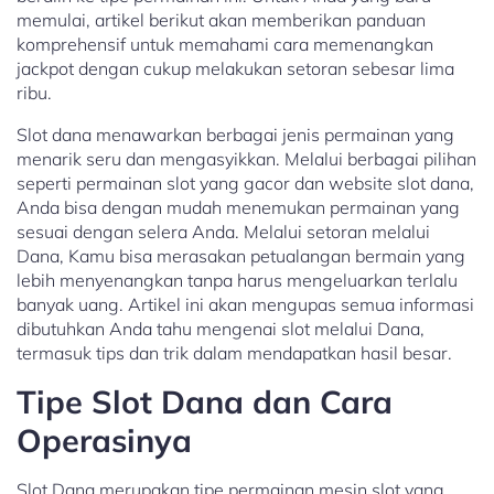
memulai, artikel berikut akan memberikan panduan
komprehensif untuk memahami cara memenangkan
jackpot dengan cukup melakukan setoran sebesar lima
ribu.
Slot dana menawarkan berbagai jenis permainan yang
menarik seru dan mengasyikkan. Melalui berbagai pilihan
seperti permainan slot yang gacor dan website slot dana,
Anda bisa dengan mudah menemukan permainan yang
sesuai dengan selera Anda. Melalui setoran melalui
Dana, Kamu bisa merasakan petualangan bermain yang
lebih menyenangkan tanpa harus mengeluarkan terlalu
banyak uang. Artikel ini akan mengupas semua informasi
dibutuhkan Anda tahu mengenai slot melalui Dana,
termasuk tips dan trik dalam mendapatkan hasil besar.
Tipe Slot Dana dan Cara
Operasinya
Slot Dana merupakan tipe permainan mesin slot yang