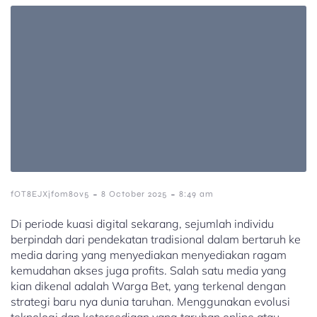
-
-
fOT8EJXjf0m8ov5
8 October 2025
8:49 am
Di periode kuasi digital sekarang, sejumlah individu
berpindah dari pendekatan tradisional dalam bertaruh ke
media daring yang menyediakan menyediakan ragam
kemudahan akses juga profits. Salah satu media yang
kian dikenal adalah Warga Bet, yang terkenal dengan
strategi baru nya dunia taruhan. Menggunakan evolusi