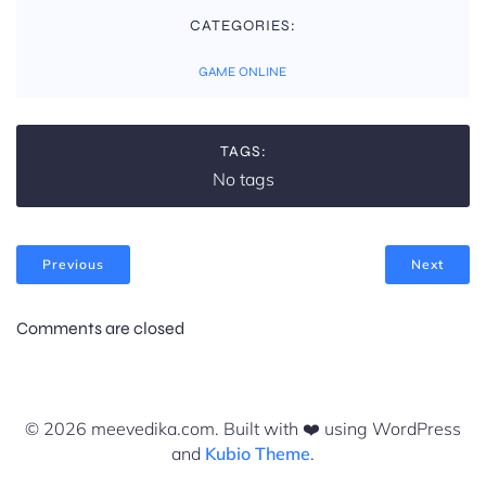
CATEGORIES:
GAME ONLINE
TAGS:
No tags
Previous
Next
Comments are closed
© 2026 meevedika.com. Built with ❤️ using WordPress
and
Kubio Theme
.