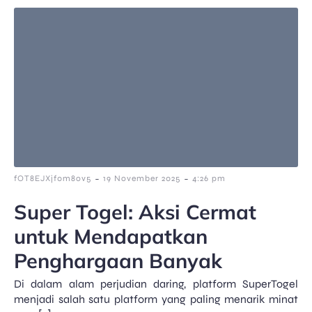
-
-
fOT8EJXjf0m8ov5
19 November 2025
4:26 pm
Super Togel: Aksi Cermat
untuk Mendapatkan
Penghargaan Banyak
Di dalam alam perjudian daring, platform SuperTogel
menjadi salah satu platform yang paling menarik minat