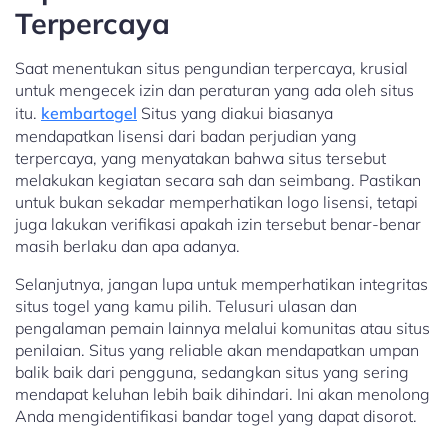
Terpercaya
Saat menentukan situs pengundian terpercaya, krusial
untuk mengecek izin dan peraturan yang ada oleh situs
itu.
kembartogel
Situs yang diakui biasanya
mendapatkan lisensi dari badan perjudian yang
terpercaya, yang menyatakan bahwa situs tersebut
melakukan kegiatan secara sah dan seimbang. Pastikan
untuk bukan sekadar memperhatikan logo lisensi, tetapi
juga lakukan verifikasi apakah izin tersebut benar-benar
masih berlaku dan apa adanya.
Selanjutnya, jangan lupa untuk memperhatikan integritas
situs togel yang kamu pilih. Telusuri ulasan dan
pengalaman pemain lainnya melalui komunitas atau situs
penilaian. Situs yang reliable akan mendapatkan umpan
balik baik dari pengguna, sedangkan situs yang sering
mendapat keluhan lebih baik dihindari. Ini akan menolong
Anda mengidentifikasi bandar togel yang dapat disorot.