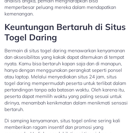
analisis angka, pemain mengharapkan bisa
memperbesar peluang mereka dalam mendapatkan
kemenangan.
Keuntungan Bertaruh di Situs
Togel Daring
Bermain di situs togel daring menawarkan kenyamanan
dan aksesibilitas yang kakak dapat ditemukan di tempat
nyata. Kamu bisa bertaruh kapan saja dan di manapun,
hanya dengan menggunakan perangkat seperti ponsel
atau laptop. Melalui menyediakan situs 24 jam, situs
togel daring mempermudah peserta untuk terlibat dalam
pertandingan tanpa ada batasan waktu. Oleh karena itu,
peserta dapat memilih waktu yang paling sesuai untuk
dirinya, menambah kenikmatan dalam menikmati sensasi
bertaruh.
Di samping kenyamanan, situs togel online sering kali
memberikan ragam insentif dan promosi yang