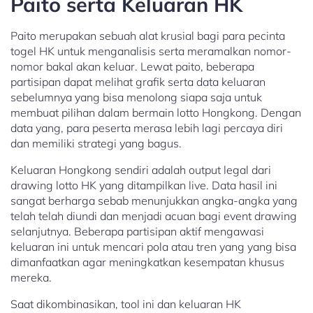
Paito serta Keluaran HK
Paito merupakan sebuah alat krusial bagi para pecinta
togel HK untuk menganalisis serta meramalkan nomor-
nomor bakal akan keluar. Lewat paito, beberapa
partisipan dapat melihat grafik serta data keluaran
sebelumnya yang bisa menolong siapa saja untuk
membuat pilihan dalam bermain lotto Hongkong. Dengan
data yang, para peserta merasa lebih lagi percaya diri
dan memiliki strategi yang bagus.
Keluaran Hongkong sendiri adalah output legal dari
drawing lotto HK yang ditampilkan live. Data hasil ini
sangat berharga sebab menunjukkan angka-angka yang
telah telah diundi dan menjadi acuan bagi event drawing
selanjutnya. Beberapa partisipan aktif mengawasi
keluaran ini untuk mencari pola atau tren yang yang bisa
dimanfaatkan agar meningkatkan kesempatan khusus
mereka.
Saat dikombinasikan, tool ini dan keluaran HK