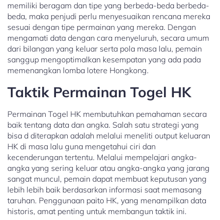
memiliki beragam dan tipe yang berbeda-beda berbeda-
beda, maka penjudi perlu menyesuaikan rencana mereka
sesuai dengan tipe permainan yang mereka. Dengan
mengamati data dengan cara menyeluruh, secara umum
dari bilangan yang keluar serta pola masa lalu, pemain
sanggup mengoptimalkan kesempatan yang ada pada
memenangkan lomba lotere Hongkong.
Taktik Permainan Togel HK
Permainan Togel HK membutuhkan pemahaman secara
baik tentang data dan angka. Salah satu strategi yang
bisa d diterapkan adalah melalui meneliti output keluaran
HK di masa lalu guna mengetahui ciri dan
kecenderungan tertentu. Melalui mempelajari angka-
angka yang sering keluar atau angka-angka yang jarang
sangat muncul, pemain dapat membuat keputusan yang
lebih lebih baik berdasarkan informasi saat memasang
taruhan. Penggunaan paito HK, yang menampilkan data
historis, amat penting untuk membangun taktik ini.