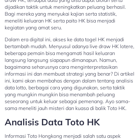
draw HK, terdapat data yang bisa dapat diolah serta
dijadikan taktik untuk meningkatkan peluang berhasil.
Bagi mereka yang menyukai kajian serta statistik,
meneliti keluaran HK serta paito HK bisa menjadi
kegiatan yang amat seru.
Dalam era digital ini, akses ke data togel HK menjadi
bertambah mudah. Menyusul adanya live draw HK lotere,
beberapa pemain bisa mengamati hasil keluaran
langsung langsung siapapun dimanapun. Namun,
bagaimana seharusnya cara menginterpretasikan
informasi ini dan membuat strategi yang benar? Di artikel
ini, kami akan membahas dengan dalam tentang analisis
data lotto, berbagai cara yang digunakan, serta taktik
yang mungkin mungkin bisa menambah peluang
seseorang untuk keluar sebagai pemenang. Ayo sama-
sama meneliti jauh misteri dan kuasa di balik Toto HK.
Analisis Data Toto HK
Informasi Toto Hongkong menjadi salah satu aspek