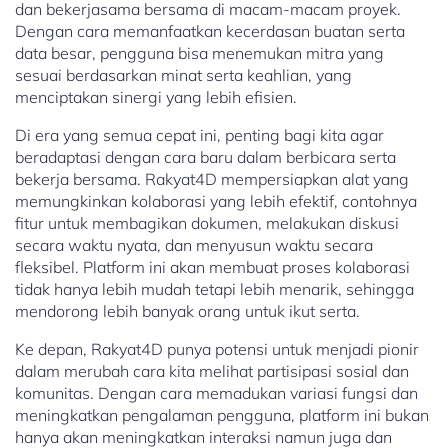
dan bekerjasama bersama di macam-macam proyek.
Dengan cara memanfaatkan kecerdasan buatan serta
data besar, pengguna bisa menemukan mitra yang
sesuai berdasarkan minat serta keahlian, yang
menciptakan sinergi yang lebih efisien.
Di era yang semua cepat ini, penting bagi kita agar
beradaptasi dengan cara baru dalam berbicara serta
bekerja bersama. Rakyat4D mempersiapkan alat yang
memungkinkan kolaborasi yang lebih efektif, contohnya
fitur untuk membagikan dokumen, melakukan diskusi
secara waktu nyata, dan menyusun waktu secara
fleksibel. Platform ini akan membuat proses kolaborasi
tidak hanya lebih mudah tetapi lebih menarik, sehingga
mendorong lebih banyak orang untuk ikut serta.
Ke depan, Rakyat4D punya potensi untuk menjadi pionir
dalam merubah cara kita melihat partisipasi sosial dan
komunitas. Dengan cara memadukan variasi fungsi dan
meningkatkan pengalaman pengguna, platform ini bukan
hanya akan meningkatkan interaksi namun juga dan