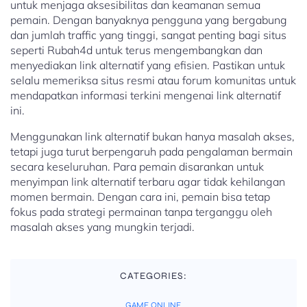
untuk menjaga aksesibilitas dan keamanan semua
pemain. Dengan banyaknya pengguna yang bergabung
dan jumlah traffic yang tinggi, sangat penting bagi situs
seperti Rubah4d untuk terus mengembangkan dan
menyediakan link alternatif yang efisien. Pastikan untuk
selalu memeriksa situs resmi atau forum komunitas untuk
mendapatkan informasi terkini mengenai link alternatif
ini.
Menggunakan link alternatif bukan hanya masalah akses,
tetapi juga turut berpengaruh pada pengalaman bermain
secara keseluruhan. Para pemain disarankan untuk
menyimpan link alternatif terbaru agar tidak kehilangan
momen bermain. Dengan cara ini, pemain bisa tetap
fokus pada strategi permainan tanpa terganggu oleh
masalah akses yang mungkin terjadi.
CATEGORIES:
GAME ONLINE