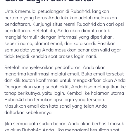
Untuk memulai petualangan di Rubah4d, langkah
pertama yang harus Anda lakukan adalah melakukan
pendaftaran. Kunjungi situs resmi Rubah4d dan cari opsi
pendaftaran. Setelah itu, Anda akan diminta untuk
mengisi formulir dengan informasi yang diperlukan,
seperti nama, alamat email, dan kata sandi. Pastikan
semua data yang Anda masukkan benar dan valid agar
tidak terjadi kendala saat proses login nanti.
Setelah menyelesaikan pendaftaran, Anda akan
menerima konfirmasi melalui email. Buka email tersebut
dan klik tautan konfirmasi untuk mengaktifkan akun Anda.
Dengan akun yang sudah aktif, Anda bisa melanjutkan ke
tahap berikutnya, yaitu login. Kembali ke halaman utama
Rubah4d dan temukan opsi login yang tersedia.
Masukkan email dan kata sandi yang telah Anda
daftarkan sebelumnya.
Jika semua data sudah benar, Anda akan berhasil masuk
ke akun Rubah4d Anda. Jika mengalami kesulitan saat