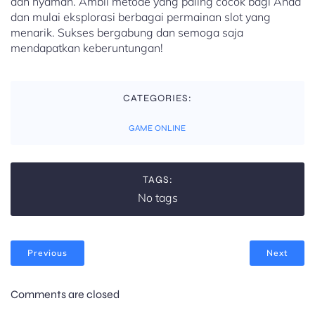
dan nyaman. Ambil metode yang paling cocok bagi Anda
dan mulai eksplorasi berbagai permainan slot yang
menarik. Sukses bergabung dan semoga saja
mendapatkan keberuntungan!
CATEGORIES:
GAME ONLINE
TAGS:
No tags
Previous
Next
Comments are closed