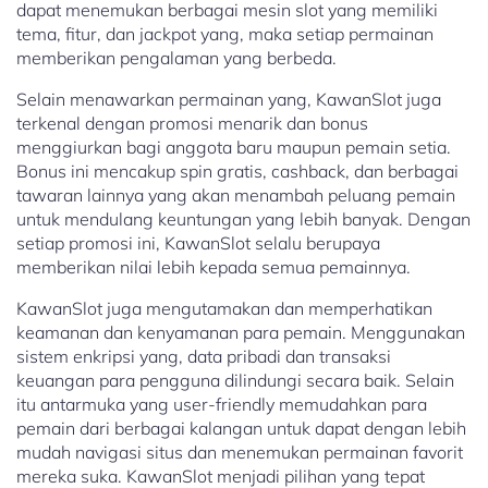
dapat menemukan berbagai mesin slot yang memiliki
tema, fitur, dan jackpot yang, maka setiap permainan
memberikan pengalaman yang berbeda.
Selain menawarkan permainan yang, KawanSlot juga
terkenal dengan promosi menarik dan bonus
menggiurkan bagi anggota baru maupun pemain setia.
Bonus ini mencakup spin gratis, cashback, dan berbagai
tawaran lainnya yang akan menambah peluang pemain
untuk mendulang keuntungan yang lebih banyak. Dengan
setiap promosi ini, KawanSlot selalu berupaya
memberikan nilai lebih kepada semua pemainnya.
KawanSlot juga mengutamakan dan memperhatikan
keamanan dan kenyamanan para pemain. Menggunakan
sistem enkripsi yang, data pribadi dan transaksi
keuangan para pengguna dilindungi secara baik. Selain
itu antarmuka yang user-friendly memudahkan para
pemain dari berbagai kalangan untuk dapat dengan lebih
mudah navigasi situs dan menemukan permainan favorit
mereka suka. KawanSlot menjadi pilihan yang tepat