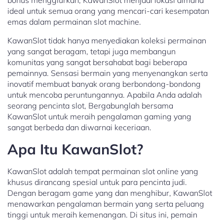
bonus menggiurkan, KawanSlot menjadi lokasi dimana
ideal untuk semua orang yang mencari-cari kesempatan
emas dalam permainan slot machine.
KawanSlot tidak hanya menyediakan koleksi permainan
yang sangat beragam, tetapi juga membangun
komunitas yang sangat bersahabat bagi beberapa
pemainnya. Sensasi bermain yang menyenangkan serta
inovatif membuat banyak orang berbondong-bondong
untuk mencoba peruntungannya. Apabila Anda adalah
seorang pencinta slot, Bergabunglah bersama
KawanSlot untuk meraih pengalaman gaming yang
sangat berbeda dan diwarnai keceriaan.
Apa Itu KawanSlot?
KawanSlot adalah tempat permainan slot online yang
khusus dirancang spesial untuk para pencinta judi.
Dengan beragam game yang dan menghibur, KawanSlot
menawarkan pengalaman bermain yang serta peluang
tinggi untuk meraih kemenangan. Di situs ini, pemain