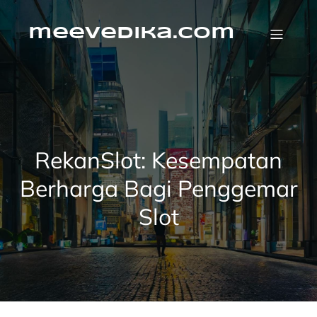
Skip
to
content
meevedika.com
RekanSlot: Kesempatan
Berharga Bagi Penggemar
Slot