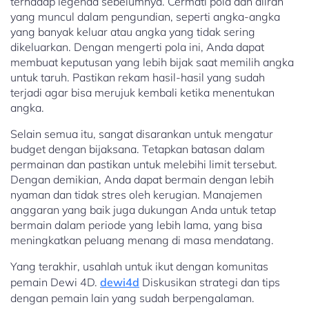
terhadap legenda sebelumnya. Cermati pola dan aliran
yang muncul dalam pengundian, seperti angka-angka
yang banyak keluar atau angka yang tidak sering
dikeluarkan. Dengan mengerti pola ini, Anda dapat
membuat keputusan yang lebih bijak saat memilih angka
untuk taruh. Pastikan rekam hasil-hasil yang sudah
terjadi agar bisa merujuk kembali ketika menentukan
angka.
Selain semua itu, sangat disarankan untuk mengatur
budget dengan bijaksana. Tetapkan batasan dalam
permainan dan pastikan untuk melebihi limit tersebut.
Dengan demikian, Anda dapat bermain dengan lebih
nyaman dan tidak stres oleh kerugian. Manajemen
anggaran yang baik juga dukungan Anda untuk tetap
bermain dalam periode yang lebih lama, yang bisa
meningkatkan peluang menang di masa mendatang.
Yang terakhir, usahlah untuk ikut dengan komunitas
pemain Dewi 4D.
dewi4d
Diskusikan strategi dan tips
dengan pemain lain yang sudah berpengalaman.