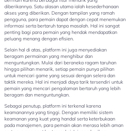
bermain karena berbagai fitur menarik yang
diberikannya. Satu alasan utama ialah kesederhanaan
akses yang diberikan. Dengan tampilan yang ramah
pengguna, para pemain dapat dengan cepat menemukan
informasi serta bertaruh tanpa masalah. Hal ini sangat
penting bagi para pemain yang hendak mendapatkan
peluang menang dengan efisien.
Selain hal di atas, platform ini juga menyediakan
beragam permainan yang menghibur dan
menguntungkan. Mulai dari beraneka ragam taruhan
hingga pilihan menarik, setiap pemain punya pilihan
untuk mencari game yang sesuai dengan selera dan
taktik mereka. Hal ini menjadi daya tarik tersendiri untuk
pemain yang mencari pengalaman bertaruh yang lebih
beragam dan menguntungkan.
Sebagai penutup, platform ini terkenal karena
keamanannya yang tinggi. Dengan memiliki sistem
keamanan yang kuat yang handal serta keterbukaan
pada manajemen, para pemain akan merasa lebih aman