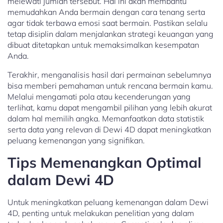
melewati jumlah tersebut. Hal ini akan membantu
memudahkan Anda bermain dengan cara tenang serta
agar tidak terbawa emosi saat bermain. Pastikan selalu
tetap disiplin dalam menjalankan strategi keuangan yang
dibuat ditetapkan untuk memaksimalkan kesempatan
Anda.
Terakhir, menganalisis hasil dari permainan sebelumnya
bisa memberi pemahaman untuk rencana bermain kamu.
Melalui mengamati pola atau kecenderungan yang
terlihat, kamu dapat mengambil pilihan yang lebih akurat
dalam hal memilih angka. Memanfaatkan data statistik
serta data yang relevan di Dewi 4D dapat meningkatkan
peluang kemenangan yang signifikan.
Tips Memenangkan Optimal
dalam Dewi 4D
Untuk meningkatkan peluang kemenangan dalam Dewi
4D, penting untuk melakukan penelitian yang dalam