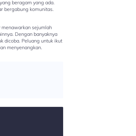
 yang beragam yang ada.
ar bergabung komunitas.
ay menawarkan sejumlah
lainnya. Dengan banyaknya
uk dicoba. Peluang untuk ikut
 dan menyenangkan.