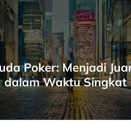
uda Poker: Menjadi Jua
dalam Waktu Singkat