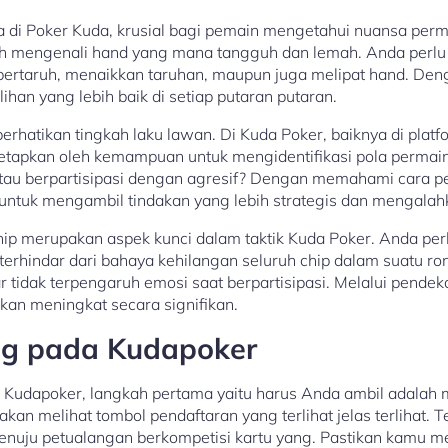
ara di Poker Kuda, krusial bagi pemain mengetahui nuansa per
ah mengenali hand yang mana tangguh dan lemah. Anda perlu 
ertaruh, menaikkan taruhan, maupun juga melipat hand. De
ihan yang lebih baik di setiap putaran putaran.
perhatikan tingkah laku lawan. Di Kuda Poker, baiknya di platf
tetapkan oleh kemampuan untuk mengidentifikasi pola perma
au berpartisipasi dengan agresif? Dengan memahami cara pe
untuk mengambil tindakan yang lebih strategis dan mengalah
ip merupakan aspek kunci dalam taktik Kuda Poker. Anda perl
ar terhindar dari bahaya kehilangan seluruh chip dalam suatu 
 tidak terpengaruh emosi saat berpartisipasi. Melalui pendeka
kan meningkat secara signifikan.
ng pada Kudapoker
 Kudapoker, langkah pertama yaitu harus Anda ambil adalah m
akan melihat tombol pendaftaran yang terlihat jelas terlihat. 
nuju petualangan berkompetisi kartu yang. Pastikan kamu me