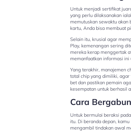
Untuk menjadi sertifikat ju
yang perlu dilaksanakan ial
memutuskan sewaktu akan b
kartu, Anda bisa membuat pil
Selain itu, krusial agar mem
Play, kemenangan sering di
mereka kerap menggertak at
memanfaatkan informasi ini 
Yang terakhir, manajemen ch
total chip yang dimiliki, ag
bet dan pastikan pemain agar
kesempatan untuk berhasil a
Cara Bergabu
Untuk bermulai beraksi pada
itu. Di beranda depan, kamu 
mengambil tindakan awal me