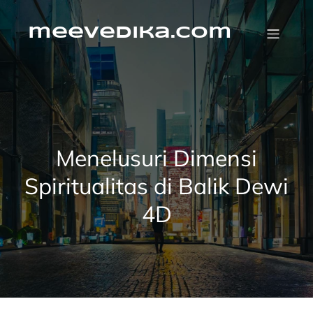
Skip
to
content
meevedika.com
Menelusuri Dimensi
Spiritualitas di Balik Dewi
4D