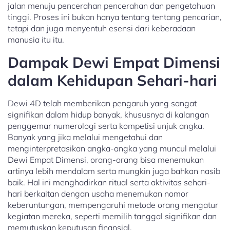
jalan menuju pencerahan pencerahan dan pengetahuan
tinggi. Proses ini bukan hanya tentang tentang pencarian,
tetapi dan juga menyentuh esensi dari keberadaan
manusia itu itu.
Dampak Dewi Empat Dimensi
dalam Kehidupan Sehari-hari
Dewi 4D telah memberikan pengaruh yang sangat
signifikan dalam hidup banyak, khususnya di kalangan
penggemar numerologi serta kompetisi unjuk angka.
Banyak yang jika melalui mengetahui dan
menginterpretasikan angka-angka yang muncul melalui
Dewi Empat Dimensi, orang-orang bisa menemukan
artinya lebih mendalam serta mungkin juga bahkan nasib
baik. Hal ini menghadirkan ritual serta aktivitas sehari-
hari berkaitan dengan usaha menemukan nomor
keberuntungan, mempengaruhi metode orang mengatur
kegiatan mereka, seperti memilih tanggal signifikan dan
memutuskan keputusan finansial.