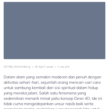
-
-
fOT8EJXjf0m8ov5
18 April 2026
11:29 pm
Dalam alam yang semakin moderen dan penuh dengan
aktivitas sehari-hari, sejumlah orang mencari-cari cara
untuk sambung kembali dari sisi spiritual dalam hidup
yang mereka jalani. Salah satu fenomena yang
sedemikian menarik minat yaitu konsep Dewi 4D. Ide ini
tidak cuma mengedepankan unsur nasib baik serta