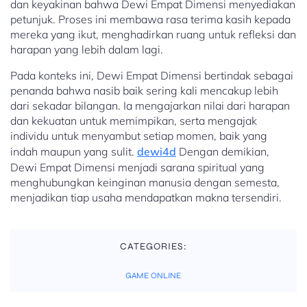
dan keyakinan bahwa Dewi Empat Dimensi menyediakan
petunjuk. Proses ini membawa rasa terima kasih kepada
mereka yang ikut, menghadirkan ruang untuk refleksi dan
harapan yang lebih dalam lagi.
Pada konteks ini, Dewi Empat Dimensi bertindak sebagai
penanda bahwa nasib baik sering kali mencakup lebih
dari sekadar bilangan. Ia mengajarkan nilai dari harapan
dan kekuatan untuk memimpikan, serta mengajak
individu untuk menyambut setiap momen, baik yang
indah maupun yang sulit.
dewi4d
Dengan demikian,
Dewi Empat Dimensi menjadi sarana spiritual yang
menghubungkan keinginan manusia dengan semesta,
menjadikan tiap usaha mendapatkan makna tersendiri.
CATEGORIES:
GAME ONLINE