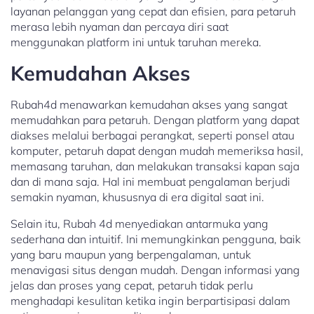
layanan pelanggan yang cepat dan efisien, para petaruh
merasa lebih nyaman dan percaya diri saat
menggunakan platform ini untuk taruhan mereka.
Kemudahan Akses
Rubah4d menawarkan kemudahan akses yang sangat
memudahkan para petaruh. Dengan platform yang dapat
diakses melalui berbagai perangkat, seperti ponsel atau
komputer, petaruh dapat dengan mudah memeriksa hasil,
memasang taruhan, dan melakukan transaksi kapan saja
dan di mana saja. Hal ini membuat pengalaman berjudi
semakin nyaman, khususnya di era digital saat ini.
Selain itu, Rubah 4d menyediakan antarmuka yang
sederhana dan intuitif. Ini memungkinkan pengguna, baik
yang baru maupun yang berpengalaman, untuk
menavigasi situs dengan mudah. Dengan informasi yang
jelas dan proses yang cepat, petaruh tidak perlu
menghadapi kesulitan ketika ingin berpartisipasi dalam