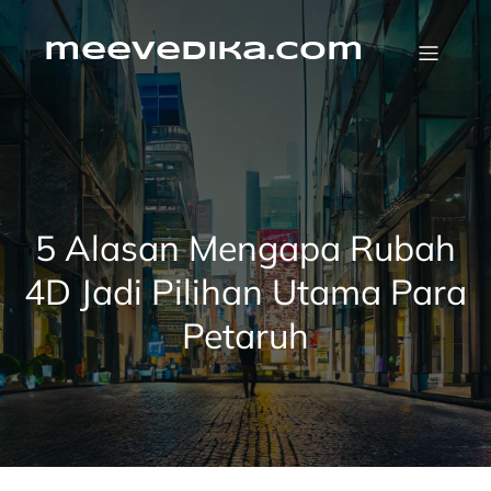
Skip
to
content
meevedika.com
5 Alasan Mengapa Rubah
4D Jadi Pilihan Utama Para
Petaruh