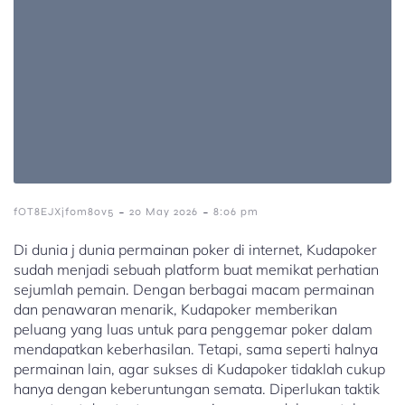
-
-
fOT8EJXjf0m8ov5
20 May 2026
8:06 pm
Di dunia j dunia permainan poker di internet, Kudapoker
sudah menjadi sebuah platform buat memikat perhatian
sejumlah pemain. Dengan berbagai macam permainan
dan penawaran menarik, Kudapoker memberikan
peluang yang luas untuk para penggemar poker dalam
mendapatkan keberhasilan. Tetapi, sama seperti halnya
permainan lain, agar sukses di Kudapoker tidaklah cukup
hanya dengan keberuntungan semata. Diperlukan taktik