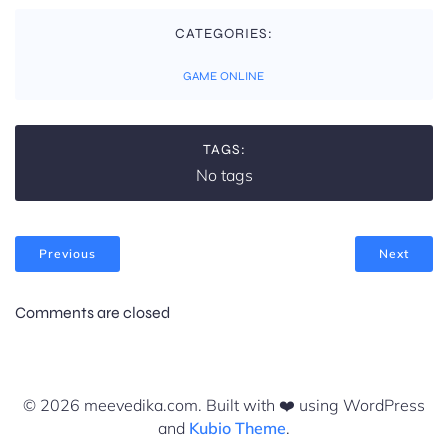
CATEGORIES:
GAME ONLINE
TAGS:
No tags
Previous
Next
Comments are closed
© 2026 meevedika.com. Built with ❤️ using WordPress
and
Kubio Theme
.