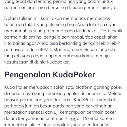
yang tepat dan tentang permainan yang dalam untuk
permainan agar bisa bersaing dengan pemain lainnya.
Dalam tulisan ini, kami akan membahas membahas
beberapa taktik yang jitu yang bisa Anda lakukan agar
menambah peluang menang pada Kudapoker. Dari teknik
bermain dalam hal pengelolaan modal, tiap aspek akan
kita bahas agar Anda bisa bertanding dengan lebih lebih
percaya diri dan efektif. Mari mari menelusuri langkah-
langkah yang dapat dapat membawa kamu menuju
kesuksesan di dunia Kudapoker.
Pengenalan KudaPoker
Kuda Poker merupakan salah satu platform gaming poker
di dunia maya yang semakin populer di Indonesia. Melalui
banyak permainan yang tersedia, KudaPoker memikat
perhatian jumlah besar partisipan yang berkeinginan
merasakan sensasi dan uji kemampuan bermain poker
dalam kenyamanan di tempat tinggal. Dikenal karena
kemudahan akses dan tampilan yang user-friendly,