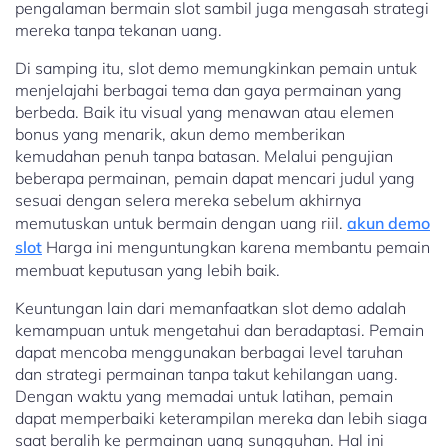
pengalaman bermain slot sambil juga mengasah strategi
mereka tanpa tekanan uang.
Di samping itu, slot demo memungkinkan pemain untuk
menjelajahi berbagai tema dan gaya permainan yang
berbeda. Baik itu visual yang menawan atau elemen
bonus yang menarik, akun demo memberikan
kemudahan penuh tanpa batasan. Melalui pengujian
beberapa permainan, pemain dapat mencari judul yang
sesuai dengan selera mereka sebelum akhirnya
memutuskan untuk bermain dengan uang riil.
akun demo
slot
Harga ini menguntungkan karena membantu pemain
membuat keputusan yang lebih baik.
Keuntungan lain dari memanfaatkan slot demo adalah
kemampuan untuk mengetahui dan beradaptasi. Pemain
dapat mencoba menggunakan berbagai level taruhan
dan strategi permainan tanpa takut kehilangan uang.
Dengan waktu yang memadai untuk latihan, pemain
dapat memperbaiki keterampilan mereka dan lebih siaga
saat beralih ke permainan uang sungguhan. Hal ini