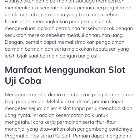
Adanya akun demo permainan slot juga memberikan
memberikan kesempatan untuk pemain berpengalaman
untuk mencoba permainan yang baru tanpa beban
finansial. Ini memungkinkan para pemain untuk
mengevaluasi apakah permainan tersebut cocok dengan
kesukaan mereka sebelum melakukan taruhan uang.
Dengan, pemain dapat memaksimalkan pengalaman
bermain bermain dan serta melakukan keputusan yang
lebih bijak saat bermain dengan uang asli.
Manfaat Menggunakan Slot
Uji Coba
Menggunakan slot demo memberikan pengalaman aman
bagi para pemain. Melalui akun demo, pemain dapat
mengetes sejumlah jenis slot tanpa perlu menghabiskan
uang nyata. Ini adalah kesempatan baik untuk
mengetahui cara kerja permainan serta fitur-fitur
menonjol yang ditawarkan oleh pengembang contohnya
Pragmatic Play serta PG Soft. Pemain dapat mengalami