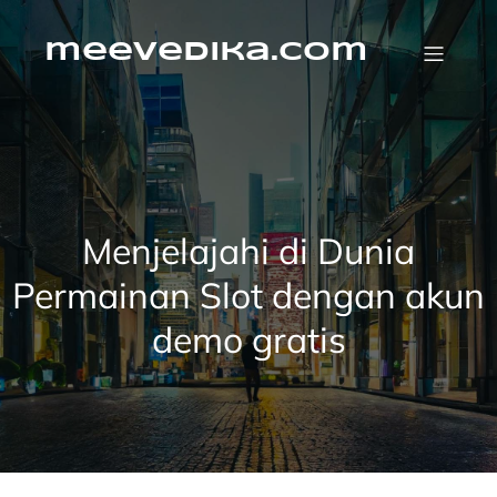
Skip
to
content
meevedika.com
Menjelajahi di Dunia
Permainan Slot dengan akun
demo gratis