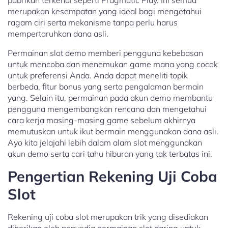
pabrikan terkenal seperti Pragmatic Play. Ini semua
merupakan kesempatan yang ideal bagi mengetahui
ragam ciri serta mekanisme tanpa perlu harus
mempertaruhkan dana asli.
Permainan slot demo memberi pengguna kebebasan
untuk mencoba dan menemukan game mana yang cocok
untuk preferensi Anda. Anda dapat meneliti topik
berbeda, fitur bonus yang serta pengalaman bermain
yang. Selain itu, permainan pada akun demo membantu
pengguna mengembangkan rencana dan mengetahui
cara kerja masing-masing game sebelum akhirnya
memutuskan untuk ikut bermain menggunakan dana asli.
Ayo kita jelajahi lebih dalam alam slot menggunakan
akun demo serta cari tahu hiburan yang tak terbatas ini.
Pengertian Rekening Uji Coba
Slot
Rekening uji coba slot merupakan trik yang disediakan