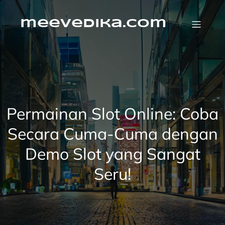
Skip
to
content
meevedika.com
Permainan Slot Online: Coba
Secara Cuma-Cuma dengan
Demo Slot yang Sangat
Seru!