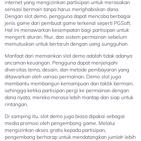
internet yang mengizinkan partisipan untuk merasakan
sensasi bermain tanpa harus menghabiskan dana.
Dengan slot demo, pengguna dapat mencoba berbagai
jenis game dari pembuat game terkenal seperti PGSoft.
Hal ini menawarkan kesempatan bagi partisipan untuk
mengerti aturan, fitur, dan sistem permainan sebelum
memutuskan untuk bertaruh dengan uang sungguhan.
Manfaat dari memainkan slot demo adalah tidak adanya
ancaman keuangan. Pengguna dapat menjelajahi
diversitas tema, desain, dan metode pembayaran yang
ditawarkan oleh variasi permainan. Demo slot juga
membantu membangun kemampuan dan taktik bermain,
sehingga ketika partisipan pergi ke permainan dengan
dana nyata, mereka merasa lebih mantap dan siap untuk
rintangan.
Di samping itu, slot demo juga biasa dipakai sebagai
media promosi oleh pengembang game. Melalui
mengizinkan akses gratis kepada partisipan,
pengembang berharap untuk mendatangkan jumlah lebih