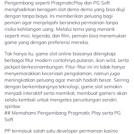
Pengembang seperti PragmaticPlay dan PG Soft
menghadirkan beragam slot demo demo yang bisa diuji
dengan tanpa biaya. Ini memberikan peluang bagi
pemain agar menjelajahi beraneka permainan tanpa
risiko kehilangan uang. Melalui tema yang menarik
seperti misi, legenda, dan film, pemain bisa menemukan
game yang dengan preferensi mereka.
Tak hanya itu, game slot online biasanya dilengkapi
berbagai fitur modern contohnya putaran, ikon wild, serta
jackpot berkesinambungan. Fitur-fitur ini ini tidak hanya
menyemarakkan keceriaan pengalaman, namun juga
meningkatkan peluang agar meraih hadiah besar. Seiring
dengan berkembangnya teknologi, game slot semakin
menjadi interaktif serta memikat, membuat gamers akan
selalu kembali untuk mengetes peruntungan sendiri.
spintax
## Memahami Pengembang Pragmatic Play serta PG
Soft
PP termasuk salah satu developer permainan kasino