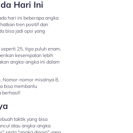
a Hari Ini
ada hari ini beberapa angka
hatkan tren positif dan
a bisa jadi opsi yang
seperti 25, tiga puluh enam,
berikan kesempatan lebih
akan angka-angka ini dalam
ya. Nomor-nomor misalnya 8,
nda bisa membantu
berhasil!
ya
buah taktik yang bisa
uncul atau angka-angka
s" serta "angka dingin" yang