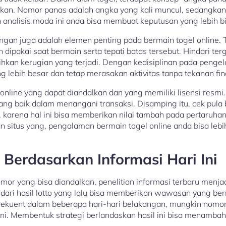
okan. Nomor panas adalah angka yang kali muncul, sedangkan
analisis moda ini anda bisa membuat keputusan yang lebih bi
an juga adalah elemen penting pada bermain togel online.
 dipakai saat bermain serta tepati batas tersebut. Hindari te
hkan kerugian yang terjadi. Dengan kedisiplinan pada penge
g lebih besar dan tetap merasakan aktivitas tanpa tekanan fin
l online yang dapat diandalkan dan yang memiliki lisensi resmi.
yang baik dalam menangani transaksi. Disamping itu, cek p
 karena hal ini bisa memberikan nilai tambah pada pertaruh
itus yang, pengalaman bermain togel online anda bisa lebi
Berdasarkan Informasi Hari Ini
 yang bisa diandalkan, penelitian informasi terbaru menjadi
 dari hasil lotto yang lalu bisa memberikan wawasan yang berm
 frekuent dalam beberapa hari-hari belakangan, mungkin nomo
ini. Membentuk strategi berlandaskan hasil ini bisa menamba