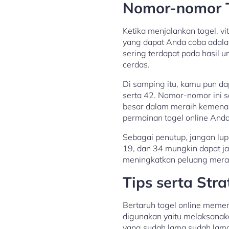
Nomor-nomor Te
Ketika menjalankan togel, vi
yang dapat Anda coba adalah 
sering terdapat pada hasil 
cerdas.
Di samping itu, kamu pun da
serta 42. Nomor-nomor ini s
besar dalam meraih kemena
permainan togel online Anda
Sebagai penutup, jangan lup
19, dan 34 mungkin dapat j
meningkatkan peluang merai
Tips serta Str
Bertaruh togel online meme
digunakan yaitu melaksana
yang sudah lama sudah lama 