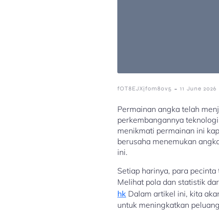
-
fOT8EJXjf0m8ov5
11 June 2026
Permainan angka telah menja
perkembangannya teknologi,
menikmati permainan ini kap
berusaha menemukan angka y
ini.
Setiap harinya, para pecint
Melihat pola dan statistik da
hk
Dalam artikel ini, kita a
untuk meningkatkan peluang 