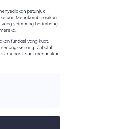
menyediakan petunjuk
k keluar. Mengkombinasikan
egi yang seimbang berimbang.
 mereka.
akan fundasi yang kuat,
lu senang-senang. Cobalah
rik menarik saat menantikan