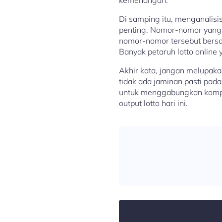
kemenangan.
Di samping itu, menganalis
penting. Nomor-nomor yang j
nomor-nomor tersebut bersam
Banyak petaruh lotto onlin
Akhir kata, jangan melupaka
tidak ada jaminan pasti pad
untuk menggabungkan kompos
output lotto hari ini.