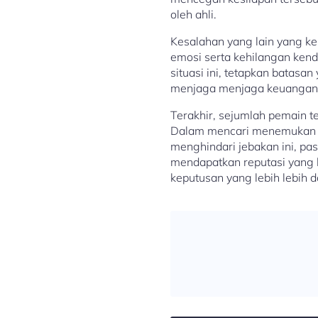
oleh ahli.
Kesalahan yang lain yang k
emosi serta kehilangan kenda
situasi ini, tetapkan batasa
menjaga menjaga keuangan fi
Terakhir, sejumlah pemain te
Dalam mencari menemukan ke
menghindari jebakan ini, p
mendapatkan reputasi yang 
keputusan yang lebih lebih d