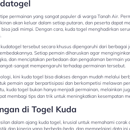
datogel
 tipe permainan yang sangat populer di warga Tanah Air. Per
inan akan keluar dalam setiap putaran, dan peserta dapat m
kan bisa jadi mimpi. Dengan cara, kuda togel menghadirkan se
.
datogel tersebut secara khusus dipengaruhi dari berbagai je
embedakannya. Setiap pemain diharuskan agar menginginkan
gka, dan menciptakan perbedaan dan pengalaman bermain yang
sangat-sangat mempengaruhi terhadap permainan tersebut.
ogi, kini kuda togel bisa diakses dengan mudah melalui berba
 pemain agar berpartisipasi dan berkompetisi melawan pem
 itu, kuda togel bukan hanya menjadi permainan, melainkan j
pat membagi tips dan trik untuk meningkatkan kesempatan 
ngan di Togel Kuda
lan dalam ajang kuda togel, krusial untuk memahami corak da
ristik dan kinerja yang berbeda-beda, dan mempelajari data 