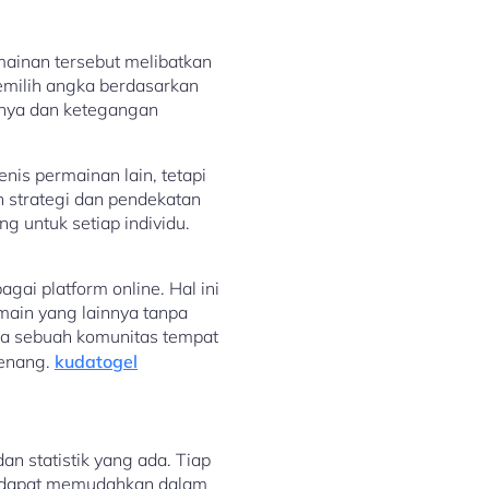
mainan tersebut melibatkan
emilih angka berdasarkan
runya dan ketegangan
nis permainan lain, tetapi
 strategi dan pendekatan
 untuk setiap individu.
gai platform online. Hal ini
ain yang lainnya tanpa
uga sebuah komunitas tempat
menang.
kudatogel
n statistik yang ada. Tiap
ini dapat memudahkan dalam