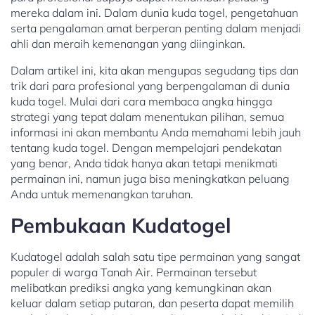
mereka dalam ini. Dalam dunia kuda togel, pengetahuan
serta pengalaman amat berperan penting dalam menjadi
ahli dan meraih kemenangan yang diinginkan.
Dalam artikel ini, kita akan mengupas segudang tips dan
trik dari para profesional yang berpengalaman di dunia
kuda togel. Mulai dari cara membaca angka hingga
strategi yang tepat dalam menentukan pilihan, semua
informasi ini akan membantu Anda memahami lebih jauh
tentang kuda togel. Dengan mempelajari pendekatan
yang benar, Anda tidak hanya akan tetapi menikmati
permainan ini, namun juga bisa meningkatkan peluang
Anda untuk memenangkan taruhan.
Pembukaan Kudatogel
Kudatogel adalah salah satu tipe permainan yang sangat
populer di warga Tanah Air. Permainan tersebut
melibatkan prediksi angka yang kemungkinan akan
keluar dalam setiap putaran, dan peserta dapat memilih