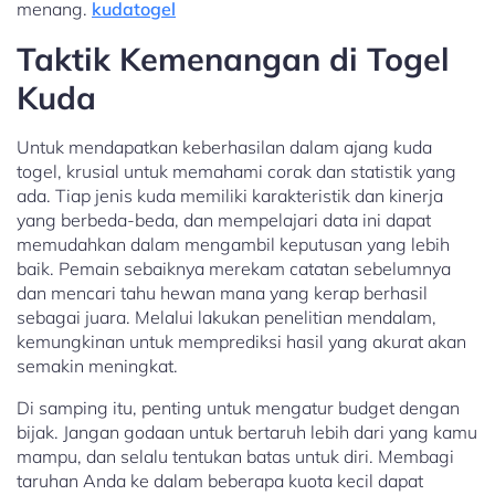
menang.
kudatogel
Taktik Kemenangan di Togel
Kuda
Untuk mendapatkan keberhasilan dalam ajang kuda
togel, krusial untuk memahami corak dan statistik yang
ada. Tiap jenis kuda memiliki karakteristik dan kinerja
yang berbeda-beda, dan mempelajari data ini dapat
memudahkan dalam mengambil keputusan yang lebih
baik. Pemain sebaiknya merekam catatan sebelumnya
dan mencari tahu hewan mana yang kerap berhasil
sebagai juara. Melalui lakukan penelitian mendalam,
kemungkinan untuk memprediksi hasil yang akurat akan
semakin meningkat.
Di samping itu, penting untuk mengatur budget dengan
bijak. Jangan godaan untuk bertaruh lebih dari yang kamu
mampu, dan selalu tentukan batas untuk diri. Membagi
taruhan Anda ke dalam beberapa kuota kecil dapat