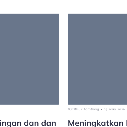
-
fOT8EJXjf0m8ov5
27 May 2026
ingan dan dan
Meningkatkan 