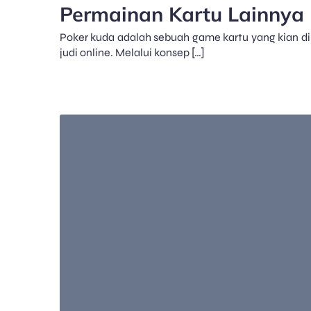
Permainan Kartu Lainnya
Poker kuda adalah sebuah game kartu yang kian d
judi online. Melalui konsep […]