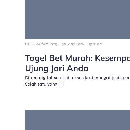
-
-
fOT8EJXjf0m8ov5
30 May 2026
5:29 am
Togel Bet Murah: Kesemp
Ujung Jari Anda
Di era digital saat ini, akses ke berbagai jenis 
Salah satu yang […]