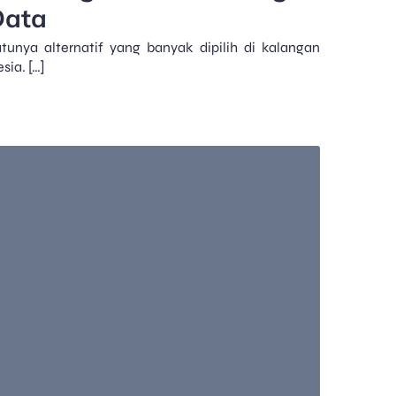
Data
atunya alternatif yang banyak dipilih di kalangan
sia. […]