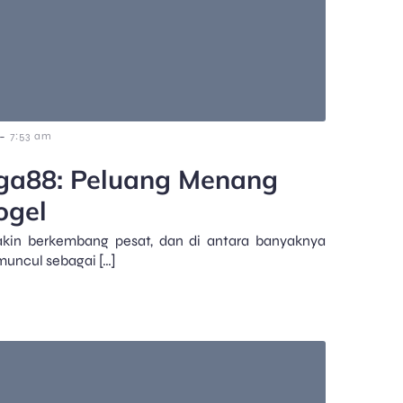
-
7:53 am
ga88: Peluang Menang
ogel
akin berkembang pesat, dan di antara banyaknya
muncul sebagai […]