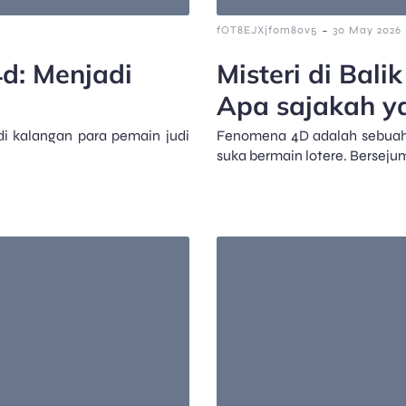
-
fOT8EJXjf0m8ov5
30 May 2026
d: Menjadi
Misteri di Bal
Apa sajakah y
i kalangan para pemain judi
Fenomena 4D adalah sebuah 
suka bermain lotere. Bersejum