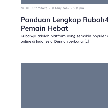
-
-
fOT8EJXjf0m8ov5
31 May 2026
3:31 pm
Panduan Lengkap Rubah4
Pemain Hebat
Rubah4d adalah platform yang semakin populer d
online di Indonesia. Dengan berbagai […]