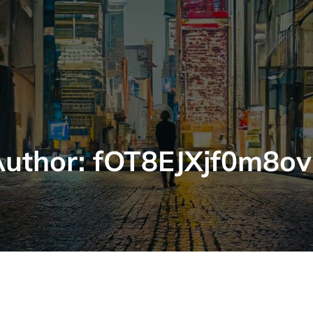
Author:
fOT8EJXjf0m8ov