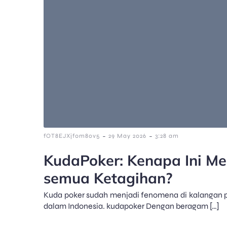
-
-
fOT8EJXjf0m8ov5
29 May 2026
3:28 am
KudaPoker: Kenapa Ini M
semua Ketagihan?
Kuda poker sudah menjadi fenomena di kalangan 
dalam Indonesia. kudapoker Dengan beragam […]