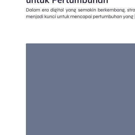
Dalam era digital yang semakin berkembang, str
menjadi kunci untuk mencapai pertumbuhan yang 