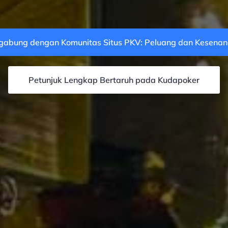
gabung dengan Komunitas Situs PKV: Peluang dan Kesena
Petunjuk Lengkap Bertaruh pada Kudapoker