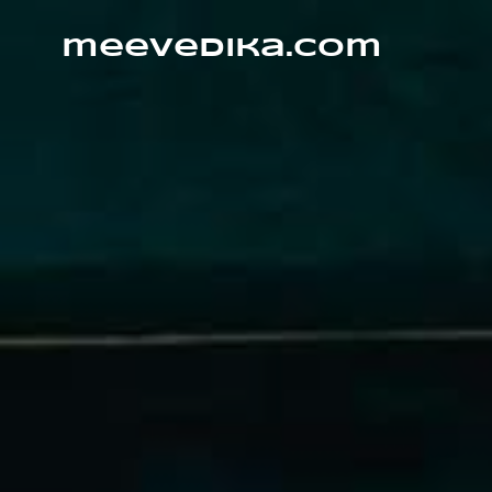
Skip
to
meevedika.com
content